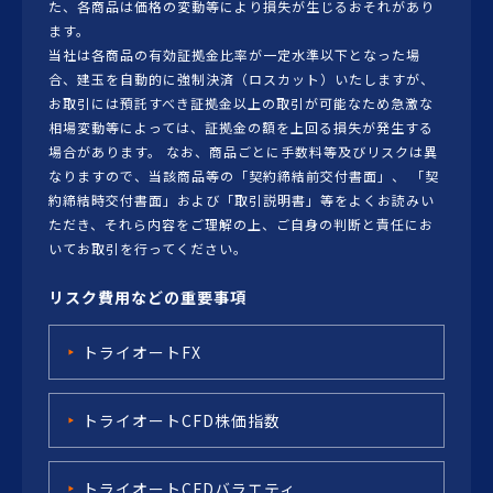
た、各商品は価格の変動等により損失が生じるおそれがあり
ます。
当社は各商品の有効証拠金比率が一定水準以下となった場
合、建玉を自動的に強制決済（ロスカット）いたしますが、
お取引には預託すべき証拠金以上の取引が可能なため急激な
相場変動等によっては、証拠金の額を上回る損失が発生する
場合があります。 なお、商品ごとに手数料等及びリスクは異
なりますので、当該商品等の「契約締結前交付書面」、 「契
約締結時交付書面」および「取引説明書」等をよくお読みい
ただき、それら内容をご理解の上、ご自身の判断と責任にお
いてお取引を行ってください。
リスク費用などの重要事項
トライオートFX
トライオートCFD株価指数
トライオートCFDバラエティ