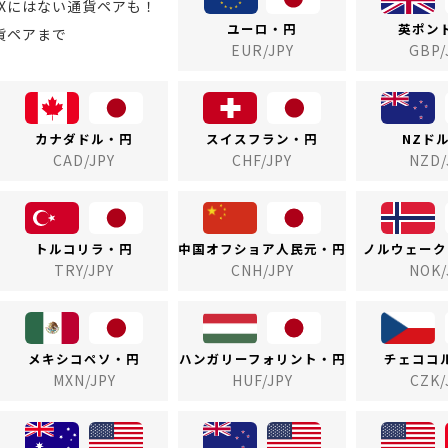
FXにはない通貨ペアも！
ユーロ・円
英ポン
貨ペアまで
EUR/JPY
GBP/
カナダドル・円
スイスフラン・円
NZド
CAD/JPY
CHF/JPY
NZD/
トルコリラ・円
中国オフショア人民元・円
ノルウェーク
TRY/JPY
CNH/JPY
NOK/
メキシコペソ・円
ハンガリーフォリント・円
チェココ
MXN/JPY
HUF/JPY
CZK/