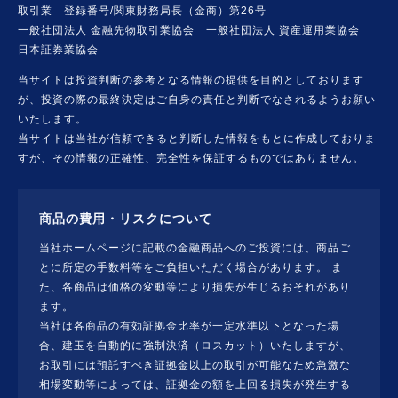
取引業 登録番号/関東財務局長（金商）第26号
一般社団法人 金融先物取引業協会 一般社団法人 資産運用業協会
日本証券業協会
当サイトは投資判断の参考となる情報の提供を目的としております
が、投資の際の最終決定はご自身の責任と判断でなされるようお願い
いたします。
当サイトは当社が信頼できると判断した情報をもとに作成しておりま
すが、その情報の正確性、完全性を保証するものではありません。
商品の費用・リスクについて
当社ホームページに記載の金融商品へのご投資には、商品ご
とに所定の手数料等をご負担いただく場合があります。 ま
た、各商品は価格の変動等により損失が生じるおそれがあり
ます。
当社は各商品の有効証拠金比率が一定水準以下となった場
合、建玉を自動的に強制決済（ロスカット）いたしますが、
お取引には預託すべき証拠金以上の取引が可能なため急激な
相場変動等によっては、証拠金の額を上回る損失が発生する