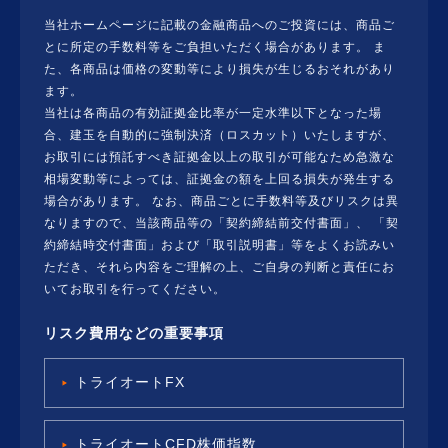
当社ホームページに記載の金融商品へのご投資には、商品ご
とに所定の手数料等をご負担いただく場合があります。 ま
た、各商品は価格の変動等により損失が生じるおそれがあり
ます。
当社は各商品の有効証拠金比率が一定水準以下となった場
合、建玉を自動的に強制決済（ロスカット）いたしますが、
お取引には預託すべき証拠金以上の取引が可能なため急激な
相場変動等によっては、証拠金の額を上回る損失が発生する
場合があります。 なお、商品ごとに手数料等及びリスクは異
なりますので、当該商品等の「契約締結前交付書面」、 「契
約締結時交付書面」および「取引説明書」等をよくお読みい
ただき、それら内容をご理解の上、ご自身の判断と責任にお
いてお取引を行ってください。
リスク費用などの重要事項
トライオートFX
トライオートCFD株価指数