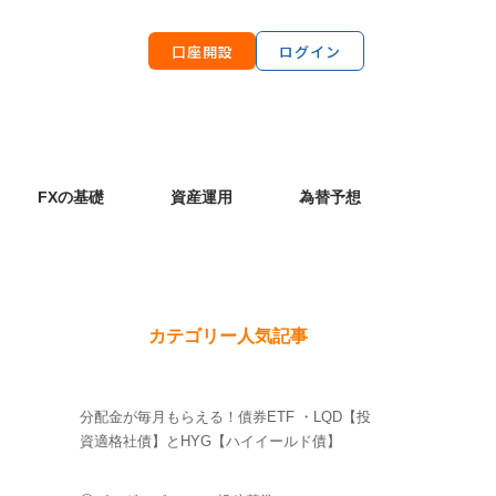
口座開設
ログイン
FXの基礎
資産運用
為替予想
カテゴリー人気記事
分配金が毎月もらえる！債券ETF ・LQD【投
資適格社債】とHYG【ハイイールド債】