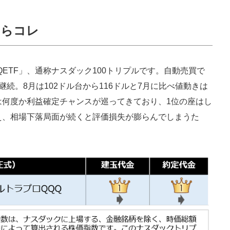
ならコレ
QETF」、通称ナスダック100トリプルです。自動売買で
続。8月は102ドル台から116ドルと7月に比べ値動きは
は何度か利益確定チャンスが巡ってきており、1位の座はし
え、相場下落局面が続くと評価損失が膨らんでしまうた