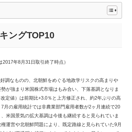
キング
TOP10
金は2017年8月31日取引終了時点）
績は好調なものの、北朝鮮をめぐる地政学リスクの高まりや
姿勢が強まり米国株式市場はもみ合い、下落基調となりま
率（改定値）は前期比+3.0％と上方修正され、約2年ぶりの高
7月の雇用統計では非農業部門雇用者数が2ヶ月連続で20
り、米国景気の拡大基調は今後も継続すると見られていま
政権運営や北朝鮮問題により、既定路線と見られていた9月