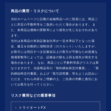
商品の費用・リスクについて
当社ホームページに記載の金融商品へのご投資には、商品ご
とに所定の手数料等をご負担いただく場合があります。 ま
た、各商品は価格の変動等により損失が生じるおそれがあり
ます。
当社は各商品の有効証拠金比率が一定水準以下となった場
合、建玉を自動的に強制決済（ロスカット）いたしますが、
お取引には預託すべき証拠金以上の取引が可能なため急激な
相場変動等によっては、証拠金の額を上回る損失が発生する
場合があります。 なお、商品ごとに手数料等及びリスクは異
なりますので、当該商品等の「契約締結前交付書面」、 「契
約締結時交付書面」および「取引説明書」等をよくお読みい
ただき、それら内容をご理解の上、ご自身の判断と責任にお
いてお取引を行ってください。
リスク費用などの重要事項
トライオートFX