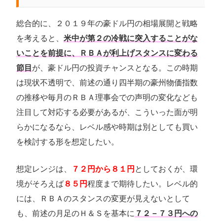
総合的に、２０１９年の豪ドル円の相場展開と戦略
を考えると、
米中が第２の冷戦に突入することがな
いことを前提に、ＲＢＡが利上げスタンスに変わる
節目
が、豪ドル円の投資チャンスとなる。この時期
は現状不透明で、前述の通り四半期の豪州物価指数
の推移や毎月のＲＢＡ理事会での声明の変化なども
注目して対応する必要があるが、こういった面が明
らかになるなら、レベル感や時期は別としても買い
を検討する形を想定したい。
想定レンジは、
７２円から８１円
としておくが、環
境がそろえば
８５円
程度まで期待したい。レベル的
には、ＲＢＡのスタンスの変更が見えないとして
も、前述の月足のＨ＆Ｓを基本に
７２－７３円への