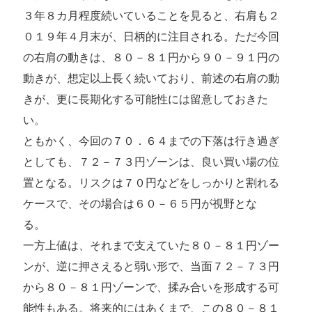
３年８カ月程度続いていることを見ると、右肩も２
０１９年４月末が、日柄的に注目される。ただ今回
の右肩の動きは、８０－８１円から９０－９１円の
動きが、想定以上長く続いており、前述の右肩の動
きが、更に長期化する可能性には留意しておきた
い。
ともかく、今回の７０．６４までの下落は行き過ぎ
としても、７２－７３円ゾーンは、良い買い場の位
置となる。リスクは７０円などをしっかりと割れる
ケースで、その場合は６０－６５円が視野とな
る。
一方上値は、それまで支えていた８０－８１円ゾー
ンが、逆に押さえると弱い形で、当面７２－７３円
から８０－８１円ゾーンで、揉み合いを形成する可
能性もある。将来的にはあくまで、この８０－８１