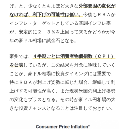
げ」と、少なくともよほど大きな
外部要因の変化が
なければ、利下げの可能性は低い。
今後もＲＢＡが
インフレ・ターゲットとしている基調インフレ率
が、安定的に２－３％を上回って来るかどうかが今
年の豪ドル相場に試金石となる。
豪州では、
４半期ごとに消費者物価指数（ＣＰＩ）
を公表
しているが、この結果を丹念に吟味していく
ことが、豪ドル相場に投資タイミングには重要で、
特にＲＢＡが利上げ姿勢に転じた場合、継続して利
上げする可能性が高く、また現状米国の利上げ姿勢
の変化もプラスとなる。その時が豪ドル円相場の大
きな投資チャンスとなることは注目しておきたい。