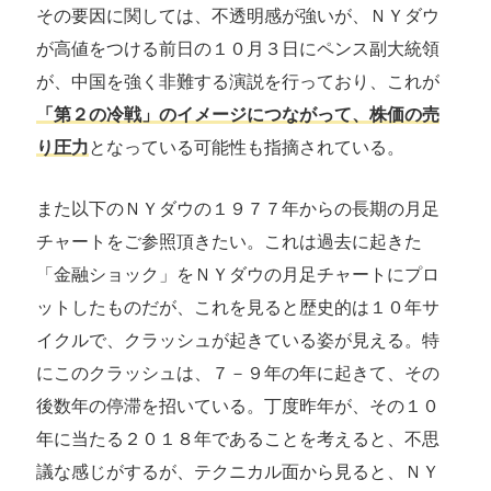
その要因に関しては、不透明感が強いが、ＮＹダウ
が高値をつける前日の１０月３日にペンス副大統領
が、中国を強く非難する演説を行っており、これが
「第２の冷戦」のイメージにつながって、株価の売
り圧力
となっている可能性も指摘されている。
また以下のＮＹダウの１９７７年からの長期の月足
チャートをご参照頂きたい。これは過去に起きた
「金融ショック」をＮＹダウの月足チャートにプロ
ットしたものだが、これを見ると歴史的は１０年サ
イクルで、クラッシュが起きている姿が見える。特
にこのクラッシュは、７－９年の年に起きて、その
後数年の停滞を招いている。丁度昨年が、その１０
年に当たる２０１８年であることを考えると、不思
議な感じがするが、テクニカル面から見ると、ＮＹ