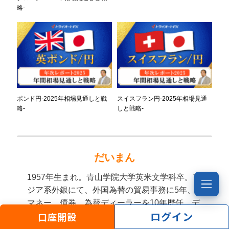
略-
ポンド円-2025年相場見通しと戦
スイスフラン円-2025年相場見通
略-
しと戦略-
だいまん
1957年生まれ。青山学院大学英米文学科卒。ア
ジア系外銀にて、外国為替の貿易事務に5年、
マネー、債券、為替ディーラーを10年歴任。デ
ログイン
口座開設
ィーリングおよび決済関連業務に精通。2002年
の資金部次長時代に、20年間勤務した同銀行を