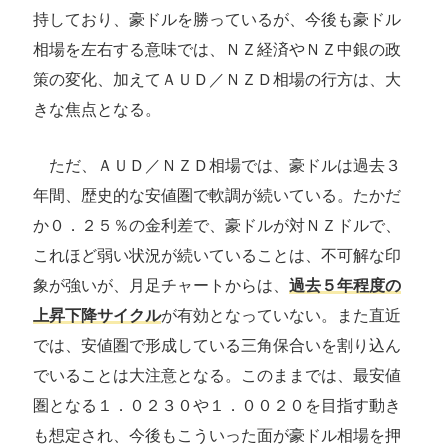
持しており、豪ドルを勝っているが、今後も豪ドル
相場を左右する意味では、ＮＺ経済やＮＺ中銀の政
策の変化、加えてＡＵＤ／ＮＺＤ相場の行方は、大
きな焦点となる。
ただ、ＡＵＤ／ＮＺＤ相場では、豪ドルは過去３
年間、歴史的な安値圏で軟調が続いている。たかだ
か０．２５％の金利差で、豪ドルが対ＮＺドルで、
これほど弱い状況が続いていることは、不可解な印
象が強いが、月足チャートからは、
過去５年程度の
上昇下降サイクル
が有効となっていない。また直近
では、安値圏で形成している三角保合いを割り込ん
でいることは大注意となる。このままでは、最安値
圏となる１．０２３０や１．００２０を目指す動き
も想定され、今後もこういった面が豪ドル相場を押