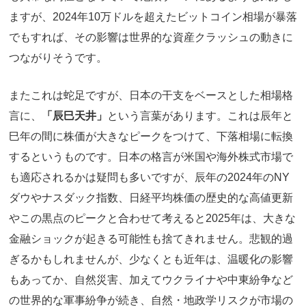
ますが、2024年10万ドルを超えたビットコイン相場が暴落
でもすれば、その影響は世界的な資産クラッシュの動きに
つながりそうです。
またこれは蛇足ですが、日本の干支をベースとした相場格
言に、
「辰巳天井」
という言葉があります。これは辰年と
巳年の間に株価が大きなピークをつけて、下落相場に転換
するというものです。日本の格言が米国や海外株式市場で
も適応されるかは疑問も多いですが、辰年の2024年のNY
ダウやナスダック指数、日経平均株価の歴史的な高値更新
やこの黒点のピークと合わせて考えると2025年は、大きな
金融ショックが起きる可能性も捨てきれません。悲観的過
ぎるかもしれませんが、少なくとも近年は、温暖化の影響
もあってか、自然災害、加えてウクライナや中東紛争など
の世界的な軍事紛争が続き、自然・地政学リスクが市場の