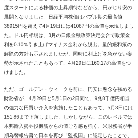
度スタートによる株価の上昇期待などから、円がじり安の
展開となりました。日経平均株価はバブル期の最高値
38915円を超えて4月19日には41087円の高値を示現しまし
た。ドル円相場は、3月の日銀金融政策決定会合で政策金
利を0.10％引き上げマイナス金利から脱出。量的緩和策の
解除の方針も示されましたが、同時に利上げを急がない姿
勢が示されたこともあって、4月29日に160.17の高値をつ
けました。
ただ、ゴールデン・ウィークを前に、円安に懸念を強める
財務省が、4月29日と5月1日の2日間で、9兆8千億円相当
の強力な円買い介入を実施したこともあって、5月3日には
151.86まで下落しました。しかしながら、このレベルでは
本邦輸入勢や投機筋からの値ごろ感も強く、米財務省が半
期為替報告書で日本を再び「監視国」に認定したことで、