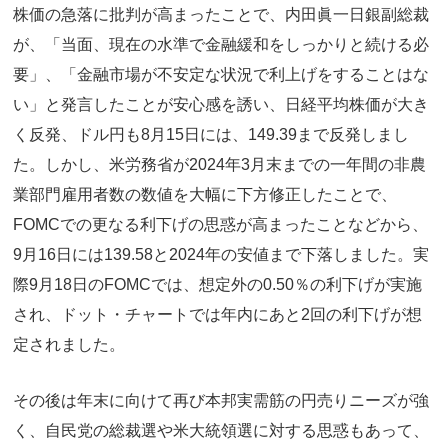
株価の急落に批判が高まったことで、内田眞一日銀副総裁
が、「当面、現在の水準で金融緩和をしっかりと続ける必
要」、「金融市場が不安定な状況で利上げをすることはな
い」と発言したことが安心感を誘い、日経平均株価が大き
く反発、ドル円も8月15日には、149.39まで反発しまし
た。しかし、米労務省が2024年3月末までの一年間の非農
業部門雇用者数の数値を大幅に下方修正したことで、
FOMCでの更なる利下げの思惑が高まったことなどから、
9月16日には139.58と2024年の安値まで下落しました。実
際9月18日のFOMCでは、想定外の0.50％の利下げが実施
され、ドット・チャートでは年内にあと2回の利下げが想
定されました。
その後は年末に向けて再び本邦実需筋の円売りニーズが強
く、自民党の総裁選や米大統領選に対する思惑もあって、