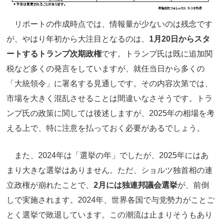
リポートの作成時点では、情報量が少ないのは残念です
が、やはり年初から大注目となるのは、
1
月20
日からスタ
ートするトランプ次期政権
です。トランプ氏は既に追加関
税など多くの発言をしていますが、就任当日から多くの
「大統領令」に署名する見通しです。その内容次第では、
市場を大きく混乱させることは間違いなさそうです。トラ
ンプ氏の政策に関しては後述しますが、2025年の相場を考
える上で、特に注意を払っておく必要があるでしょう。
また、2024年は「選挙の年」でしたが、2025年にはあ
まり大きな選挙はありません。ただ、ショルツ独首相の連
立政権が崩れたことで、
2月には独連邦議会選挙
が、前倒
しで実施されます。2024年、世界各国で与党勢力がことご
とく選挙で敗退しています。この潮流は止まりそうもあり