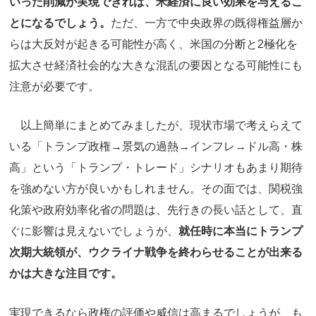
いった削減が実現できれば、米経済に良い効果を与えるこ
とになるでしょう。
ただ、一方で中央政界の既得権益層か
らは大反対が起きる可能性が高く、米国の分断と2極化を
拡大させ経済社会的な大きな混乱の要因となる可能性にも
注意が必要です。
以上簡単にまとめてみましたが、現状市場で考えらえて
いる「トランプ政権→景気の過熱→インフレ→ドル高・株
高」という「トランプ・トレード」シナリオもあまり期待
を強めない方が良いかもしれません。その面では、関税強
化策や政府効率化省の問題は、先行きの長い話として、直
ぐに影響は見えないでしょうが、
就任時に本当にトランプ
次期大統領が、ウクライナ戦争を終わらせることが出来る
かは大きな注目です。
実現できるなら政権の評価や威信は高まるでしょうが、も