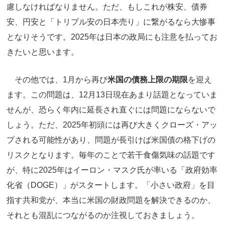
慮しなければなりません。ただ、もしこれが株安、債券
安、円安と「トリプル安の日本売り」に繋がるなら大惨事
となりそうです。2025年は日本の政局にも注意を払ってお
きたいと思います。
その他では、1月から再び
米国の債務上限の期限
を迎え
ます。この問題は、12月13日現在あまり話題となっていま
せんが、恐らく年内に延長され直ぐには問題にならないで
しょう。ただ、2025年初頭には再び大きくクローズ・アッ
プされる可能性があり、問題が長引けば米国債の格下げの
リスクとなります。毎年のことで若干食傷気味の話題です
が、特に2025年はイーロン・マスク氏が率いる「政府効率
化省（DOGE）」がスタートします。「小さい政府」を目
指す共和党が、本当に米国の財政問題を解決できるのか、
それとも混乱につながるのか注視しておきましょう。