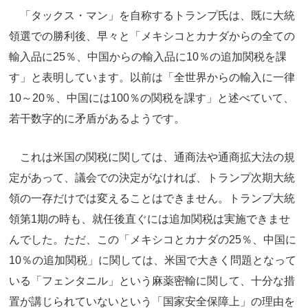
「タックス・マン」を自称するトランプ氏は、既に大統
領選での勝利後、早々と「メキシコとカナダからの全ての
輸入品に25％、中国からの輸入品に10％の追加関税を課
す」と表明しています。以前は「全世界からの輸入に一律
10～20％、中国には100％の関税を課す」と述べていて、
若干数字的に矛盾があるようです。
これは米国の関税に関しては、通商法や通商拡大法の規
定があって、議会での決定がなければ、トランプ次期大統
領の一存だけでは変えることはできません。トランプ大統
領第1期の時も、就任後直ぐには追加関税は実施できませ
んでした。ただ、この「メキシコとカナダの25％、中国に
10％の追加関税」に関しては、米国で大きく問題となって
いる「フェンタニル」という麻薬密輸に関して、十分な措
置が講じられていないという「国家安全保障上」の理由を