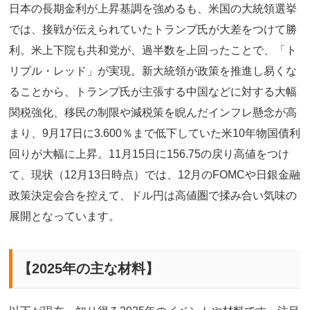
日本の長期金利が上昇基調を強めるも、米国の大統領選挙
では、接戦が伝えられていたトランプ氏が大差をつけて勝
利。米上下院も共和党が、過半数を上回ったことで、「ト
リプル・レッド」が実現。新大統領が政策を推進し易くな
ることから、トランプ氏が主張する中国などに対する大幅
関税強化、移民の制限や減税策を睨んだインフレ懸念が高
まり、9月17日に3.600％まで低下していた米10年物国債利
回りが大幅に上昇。11月15日に156.75の戻り高値をつけ
て、現状（12月13日時点）では、12月のFOMCや日銀金融
政策決定会合を控えて、ドル円は高値圏で揉み合い気味の
展開となっています。
【
2025
年の主な材料】