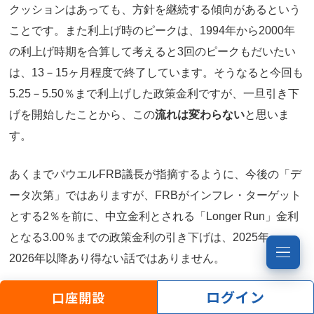
クッションはあっても、方針を継続する傾向があるという
ことです。また利上げ時のピークは、1994年から2000年
の利上げ時期を合算して考えると3回のピークもだいたい
は、13－15ヶ月程度で終了しています。そうなると今回も
5.25－5.50％まで利上げした政策金利ですが、一旦引き下
げを開始したことから、この
流れは変わらない
と思いま
す。
あくまでパウエルFRB議長が指摘するように、今後の「デ
ータ次第」ではありますが、FRBがインフレ・ターゲット
とする2％を前に、中立金利とされる「Longer Run」金利
となる3.00％までの政策金利の引き下げは、2025年、
2026年以降あり得ない話ではありません。
ログイン
口座開設
加えて米長期金利の動向もチェックしておきましょう。以