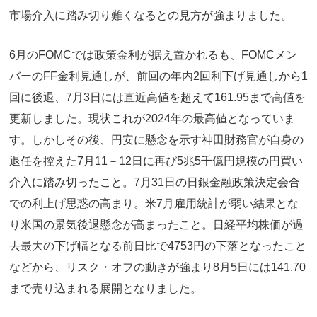
市場介入に踏み切り難くなるとの見方が強まりました。
6月のFOMCでは政策金利が据え置かれるも、FOMCメン
バーのFF金利見通しが、前回の年内2回利下げ見通しから1
回に後退、7月3日には直近高値を超えて161.95まで高値を
更新しました。現状これが2024年の最高値となっていま
す。しかしその後、円安に懸念を示す神田財務官が自身の
退任を控えた7月11－12日に再び5兆5千億円規模の円買い
介入に踏み切ったこと。7月31日の日銀金融政策決定会合
での利上げ思惑の高まり。米7月雇用統計が弱い結果とな
り米国の景気後退懸念が高まったこと。日経平均株価が過
去最大の下げ幅となる前日比で4753円の下落となったこと
などから、リスク・オフの動きが強まり8月5日には141.70
まで売り込まれる展開となりました。