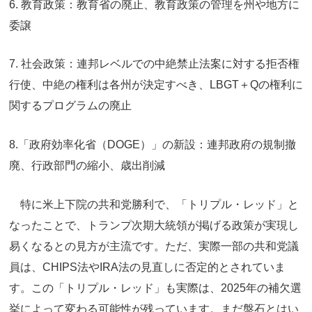
6. 教育政策：教育省の廃止、教育政策の管理を州や地方に
委譲
7. 社会政策：連邦レベルでの中絶禁止法案に対する拒否権
行使、中絶の権利は各州が決定すべき、LBGT＋Qの権利に
関するプログラムの廃止
8.「政府効率化省（DOGE）」の新設：連邦政府の規制撤
廃、行政部門の縮小、歳出削減
特に米上下院の共和党勝利で、「トリプル・レッド」と
なったことで、トランプ次期大統領が掲げる政策が実現し
易くなるとの見方が主流です。ただ、実際一部の共和党議
員は、CHIPS法やIRA法の見直しに否定的とされていま
す。この「トリプル・レッド」も実際は、2025年の補欠選
挙によって変わる可能性が残っています。まだ盤石とはい