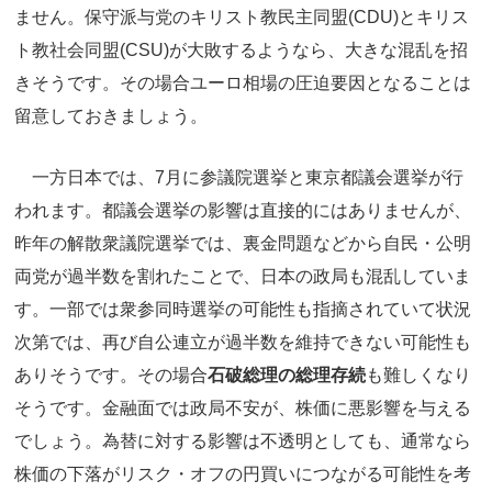
ません。保守派与党のキリスト教民主同盟(CDU)とキリス
ト教社会同盟(CSU)が大敗するようなら、大きな混乱を招
きそうです。その場合ユーロ相場の圧迫要因となることは
留意しておきましょう。
一方日本では、7月に参議院選挙と東京都議会選挙が行
われます。都議会選挙の影響は直接的にはありませんが、
昨年の解散衆議院選挙では、裏金問題などから自民・公明
両党が過半数を割れたことで、日本の政局も混乱していま
す。一部では衆参同時選挙の可能性も指摘されていて状況
次第では、再び自公連立が過半数を維持できない可能性も
ありそうです。その場合
石破総理の総理存続
も難しくなり
そうです。金融面では政局不安が、株価に悪影響を与える
でしょう。為替に対する影響は不透明としても、通常なら
株価の下落がリスク・オフの円買いにつながる可能性を考