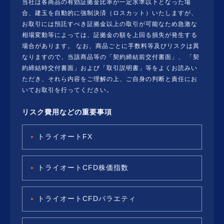
当社は各商品の有効証拠金比率が一定水準以下となった場
合、建玉を自動的に強制決済（ロスカット）いたしますが、
お取引には預託すべき証拠金以上の取引が可能なため急激な
相場変動等によっては、証拠金の額を上回る損失が発生する
場合があります。 なお、商品ごとに手数料等及びリスクは異
なりますので、当該商品等の「契約締結前交付書面」、 「契
約締結時交付書面」および「取引説明書」等をよくお読みい
ただき、それら内容をご理解の上、ご自身の判断と責任にお
いてお取引を行ってください。
リスク費用などの重要事項
トライオートFX
トライオートCFD株価指数
トライオートCFDバラエティ