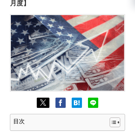
月度】
目次