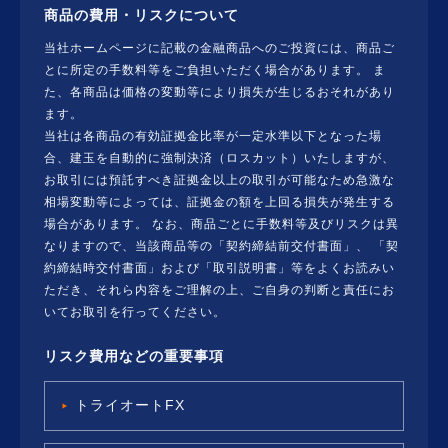
商品の費用・リスクについて
当社ホームページに記載の金融商品へのご投資には、商品ご
とに所定の手数料等をご負担いただく場合があります。 ま
た、各商品は価格の変動等により損失が生じるおそれがあり
ます。
当社は各商品の有効証拠金比率が一定水準以下となった場
合、建玉を自動的に強制決済（ロスカット）いたしますが、
お取引には預託すべき証拠金以上の取引が可能なため急激な
相場変動等によっては、証拠金の額を上回る損失が発生する
場合があります。 なお、商品ごとに手数料等及びリスクは異
なりますので、当該商品等の「契約締結前交付書面」、 「契
約締結時交付書面」および「取引説明書」等をよくお読みい
ただき、それら内容をご理解の上、ご自身の判断と責任にお
いてお取引を行ってください。
リスク費用などの重要事項
トライオートFX