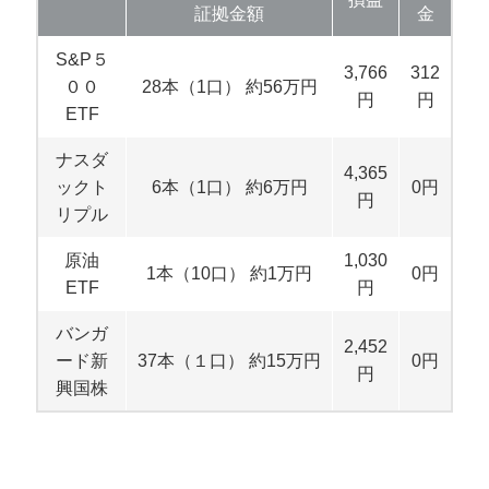
証拠金額
金
S&P５
3,766
312
００
28本（1口） 約56万円
円
円
ETF
ナスダ
4,365
ックト
6本（1口） 約6万円
0円
円
リプル
原油
1,030
1本（10口） 約1万円
0円
ETF
円
バンガ
2,452
ード新
37本（１口） 約15万円
0円
円
興国株