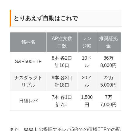
とりあえず自動はこれで
AP注文数
レン
推奨証拠
銘柄名
口数
ジ幅
金
8本 各2口
10ド
36万
S&P500ETF
計16口
ル
8,000円
ナスダックト
9本 各2口
20ド
22万
リプル
計18口
ル
5,000円
7本 各1口
1,500
7万
日経レバ
計7口
円
7,000円
また、sasa Liの提唱するレバ5倍での債権ETFでの配