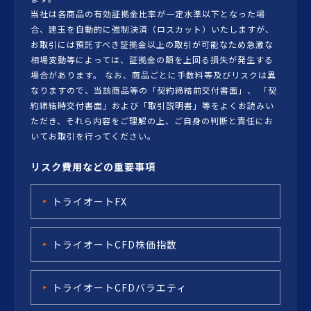
当社は各商品の有効証拠金比率が一定水準以下となった場
合、建玉を自動的に強制決済（ロスカット）いたしますが、
お取引には預託すべき証拠金以上の取引が可能なため急激な
相場変動等によっては、証拠金の額を上回る損失が発生する
場合があります。 なお、商品ごとに手数料等及びリスクは異
なりますので、当該商品等の「契約締結前交付書面」、 「契
約締結時交付書面」および「取引説明書」等をよくお読みい
ただき、それら内容をご理解の上、ご自身の判断と責任にお
いてお取引を行ってください。
リスク費用などの重要事項
トライオートFX
トライオートCFD株価指数
トライオートCFDバラエティ