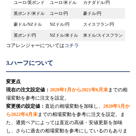
ユーロ/英ポンド
ユーロ/米ドル
カナダドル/円
英ポンド/米ドル
ユーロ/円
豪ドル/円
豪ドル/NZドル
NZドル/円
スイスフラン/円
英ポンド/円
NZドル/米ドル
米ドル/スイスフラン
コアレンジャーについては
コチラ
3.ハーフについて
変更点
現在の注文設定値：
2020年1月から2021年6月末
までの相
場変動を参考に注文を設定。
変更後の設定値：
直近の相場変動を加味し、
2020年1月か
ら2022年4月末
までの相場変動を参考に注文を設定。ま
た、通貨ペアによっては直近の高値・安値更新を加味
し、さらに過去の相場変動を参考にしているのもありま