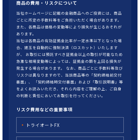
商品の費用・リスクについて
当社ホームページに記載の金融商品へのご投資には、商品
ごとに所定の手数料等をご負担いただく場合があります。
また、各商品は価格の変動等により損失が生じるおそれが
あります。
当社は各商品の有効証拠金比率が一定水準以下となった場
合、建玉を自動的に強制決済（ロスカット）いたします
が、 お取引には預託すべき証拠金以上の取引が可能なため
急激な相場変動等によっては、証拠金の額を上回る損失が
発生する場合があります。 なお、商品ごとに手数料等及び
リスクは異なりますので、当該商品等の「契約締結前交付
書面」、 「契約締結時交付書面」および「取引説明書」等
をよくお読みいただき、それら内容をご理解の上、ご自身
の判断と責任においてお取引を行ってください。
リスク費用などの重要事項
トライオートFX