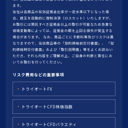
ます。
当社は各商品の有効証拠金比率が一定水準以下となった場
合、建玉を自動的に強制決済（ロスカット）いたしますが、
お取引には預託すべき証拠金以上の取引が可能なため急激な
相場変動等によっては、証拠金の額を上回る損失が発生する
場合があります。 なお、商品ごとに手数料等及びリスクは異
なりますので、当該商品等の「契約締結前交付書面」、 「契
約締結時交付書面」および「取引説明書」等をよくお読みい
ただき、それら内容をご理解の上、ご自身の判断と責任にお
いてお取引を行ってください。
リスク費用などの重要事項
トライオートFX
トライオートCFD株価指数
トライオートCFDバラエティ