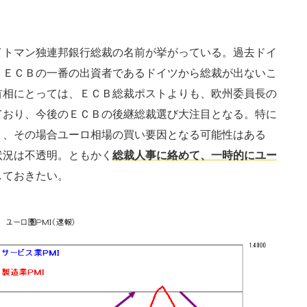
。
イトマン独連邦銀行総裁の名前が挙がっている。過去ドイ
、ＥＣＢの一番の出資者であるドイツから総裁が出ないこ
首相にとっては、ＥＣＢ総裁ポストよりも、欧州委員長の
ており、今後のＥＣＢの後継総裁選び大注目となる。特に
り、その場合ユーロ相場の買い要因となる可能性はある
状況は不透明。ともかく
総裁人事に絡めて、一時的にユー
しておきたい。