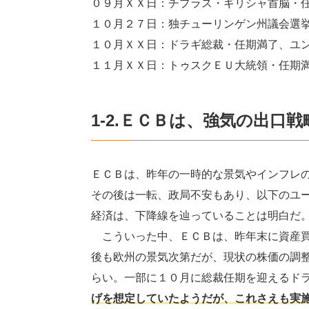
０９月ＸＸ日：チプラス・ギリシャ首脳・
１０月２７日：独チューリンゲン州議会選
１０月ＸＸ日：ドラギ総裁・任期満了、ユ
１１月ＸＸ日：トゥスクＥＵ大統領・任期
1-2.ＥＣＢは、強気の出口
ＥＣＢは、昨年の一時的な景気やインフレ
その後は一転、政局不安もあり、以下のユ
経済は、下降線を辿っていることは明白だ
こういった中、ＥＣＢは、昨年末に資産買
後も欧州の景気次第だが、現状の株価の調
らい。一部に１０月に総裁任期を迎えるド
げを想定していたようだが、これさえも実