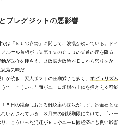
頭とブレグジットの悪影響
州では「ＥＵの存続」に関して、波乱が続いている。ドイ
、メルケル首相が与党第１党のＣＤＵの党首の座を降るこ
運動が政権を押さえ、財政拡大政策がＥＵから怒りをか
は急落気味だ。
）が続き、要人ポストの任期満了も多く、
ポピュリズム
そうで、こういった面がユーロ相場の上値を押さえる可能
１５日の議会における離脱案の採決がまず、試金石とな
はないとされている。３月末の離脱期限に向けて、「ハー
おり、こういった混迷がＥＵやユーロ圏経済にも良い影響