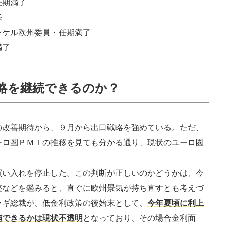
任期満了
挙
ンケル欧州委員・任期満了
満了
戦略を継続できるのか？
の改善期待から、９月から出口戦略を強めている。ただ、
ーロ圏ＰＭＩの推移を見ても分かる通り、現状のユーロ圏
。
い入れを停止した。この判断が正しいのかどうかは、今
整などを鑑みると、直ぐに欧州景気が持ち直すとも考えづ
ラギ総裁が、低金利政策の後始末として、
今年夏頃に利上
施できるかは現状不透明
となっており、その場合金利面