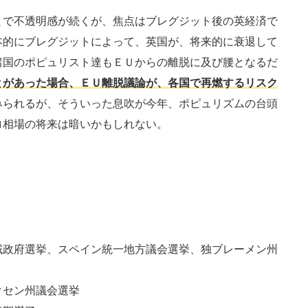
で不透明感が続くが、焦点はブレグジット後の英経済で
本的にブレグジットによって、英国が、将来的に衰退して
諸国のポピュリスト達もＥＵからの離脱に及び腰となるだ
とがあった場合、ＥＵ離脱議論が、各国で再燃するリスク
みられるが、そういった息吹が今年、ポピュリズムの台頭
ロ相場の将来は暗いかもしれない。
）
域政府選挙、スペイン統一地方議会選挙、独ブレーメン州
クセン州議会選挙