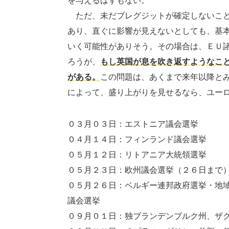
を与えるはずもない。
ただ、未だブレグジットが確定しないこと
あり、直ぐに影響が見えないとしても、基
いく可能性がありそう。その場合は、ＥＵ
ろうが、
もし英国が息を吹き返すようなこ
がある。
この問題は、あくまで来年以降と
によって、盛り上がりを見せるなら、ユー
０３月０３日：エストニア議会選挙
０４月１４日：フィンランド議会選挙
０５月１２日：リトアニア大統領選挙
０５月２３日：欧州議会選挙（２６日まで
０５月２６日：ベルギー連邦政府選挙・地
議会選挙
０９月０１日：独ブランデンブルク州、ザ