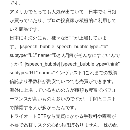
です。
アメリカでとっても人気が出ていて、日本でも日銀
が買っていたり、プロの投資家が積極的に利用して
いる商品です。
日本にも海外にも、様々なETFが上場していま
す。
[/speech_bubble]
[speech_bubble type=”fb”
subtype=”L1″ name=”Bさん”]何がそんなにすごいんで
すか？
[/speech_bubble] [speech_bubble type=”think”
subtype=”R1″ name=”インヴァスト”]
これまでの投資
信託より手数料が割安でいつでも売買ができます。
海外に上場しているものの方が種類も豊富でパフォ
ーマンスが高いものも多いのですが、手間とコスト
で躊躇する人が多かったんです。
トライオートETFなら売買にかかる手数料や両替が
不要で為替リスクの心配もほぼありません。 株の配