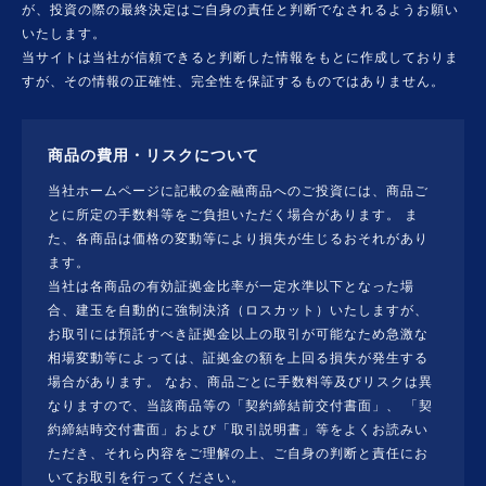
が、投資の際の最終決定はご自身の責任と判断でなされるようお願い
いたします。
当サイトは当社が信頼できると判断した情報をもとに作成しておりま
すが、その情報の正確性、完全性を保証するものではありません。
商品の費用・リスクについて
当社ホームページに記載の金融商品へのご投資には、商品ご
とに所定の手数料等をご負担いただく場合があります。 ま
た、各商品は価格の変動等により損失が生じるおそれがあり
ます。
当社は各商品の有効証拠金比率が一定水準以下となった場
合、建玉を自動的に強制決済（ロスカット）いたしますが、
お取引には預託すべき証拠金以上の取引が可能なため急激な
相場変動等によっては、証拠金の額を上回る損失が発生する
場合があります。 なお、商品ごとに手数料等及びリスクは異
なりますので、当該商品等の「契約締結前交付書面」、 「契
約締結時交付書面」および「取引説明書」等をよくお読みい
ただき、それら内容をご理解の上、ご自身の判断と責任にお
いてお取引を行ってください。