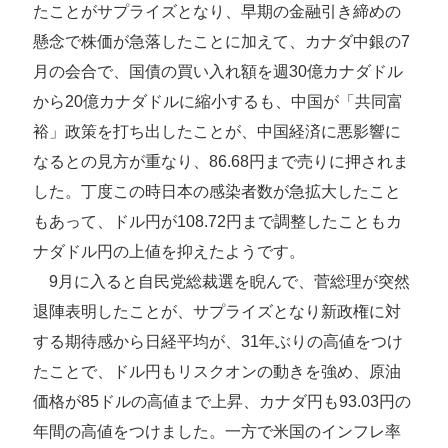
たことがサプライズとなり、早期の金融引き締めの
懸念で株価が急落したことに加えて、カナダ中銀の7
月の会合で、国債の買い入れ額を週30億カナダドル
から20億カナダドルに縮小するも、中国が「共同富
裕」政策を打ち出したことが、中国経済に悪影響に
なるとの見方が重なり、86.68円まで売りに押されま
した。丁度この時日本の感染者数が急拡大したこと
もあって、ドル円が108.72円まで調整したこともカ
ナダドル円の上値を抑えたようです。
9月に入ると自民党総裁選を睨んで、菅総理が突然
退陣表明したことが、サプライズとなり新政権に対
する期待感から日経平均が、31年ぶりの高値をつけ
たことで、ドル円もリスクオンの動きを強め、原油
価格が85ドルの高値まで上昇、カナダ円も93.03円の
年間の高値をつけました。一方で米国のインフレ率