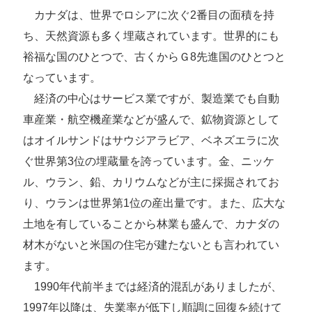
カナダは、世界でロシアに次ぐ2番目の面積を持
ち、天然資源も多く埋蔵されています。世界的にも
裕福な国のひとつで、古くからＧ8先進国のひとつと
なっています。
経済の中心はサービス業ですが、製造業でも自動
車産業・航空機産業などが盛んで、鉱物資源として
はオイルサンドはサウジアラビア、ベネズエラに次
ぐ世界第3位の埋蔵量を誇っています。金、ニッケ
ル、ウラン、鉛、カリウムなどが主に採掘されてお
り、ウランは世界第1位の産出量です。また、広大な
土地を有していることから林業も盛んで、カナダの
材木がないと米国の住宅が建たないとも言われてい
ます。
1990年代前半までは経済的混乱がありましたが、
1997年以降は、失業率が低下し順調に回復を続けて