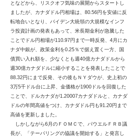
となどから、リスクオフ気味の展開からスタートし
ましたが、カナダドル円相場は、80.56円を安値に反
転地合いとなり、バイデン大統領の大規模なインフ
ラ投資計画の発表もあって、米長期金利が急騰した
ことでドル円相場が110.97円まで一時反発、4月にカ
ナダ中銀が、政策金利を0.25％で据え置く一方、国
債買い入れ額を、少なくとも週40億カナダドルから
週30億カナダドルに縮小することを発表したことで
88.32円にまで反発、その後もＮＹダウが、史上初の
3万5千ドル台に上昇、金価格が1900ドルを回復した
ことで、ドルカナダが1.20007カナダドルと、カナダ
ドルの年間高値をつけ、カナダドル円も91.20円まで
高値を更新しました。
しかしながら6月のＦＯＭＣで、パウエルＦＲＢ議
長が、「テーパリングの協議を開始する」と発言し