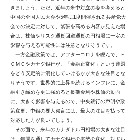
きましょう。ただ、近年の米中対立の姿を考えると
中国の全国人民大会や5年に1度開催される共産党大
会での決定に対して、緊張を高める内容が見えた場
合は、株価やリスク通貨回避通貨の円相場に一定の
影響を与える可能性には注意となりそうです。
一方金融政策では、アフターコロナを睨んで、Ｆ
ＯＭＣやカナダ銀行が、「金融正常化」という難題
をどう安定的に消化していけるかが大きな注目とな
りそうです。世界的に上昇を続けるインフレに、金
融引き締めを更に強めると長期金利や株価の動向
に、大きく影響を与えるので、中央銀行の声明や政
策変更、中銀の要人発言には、最大の注目を払って
対応した方が良いでしょう。
その面で、来年のカナダドル円相場の大きな注目
は、年間を通してカナダ銀行の姿勢の変化、対ドル