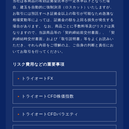
当社は各商品の有効証拠金比率が一定水準以下となった場
合、建玉を自動的に強制決済（ロスカット）いたしますが、
お取引には預託すべき証拠金以上の取引が可能なため急激な
相場変動等によっては、証拠金の額を上回る損失が発生する
場合があります。 なお、商品ごとに手数料等及びリスクは異
なりますので、当該商品等の「契約締結前交付書面」、 「契
約締結時交付書面」および「取引説明書」等をよくお読みい
ただき、それら内容をご理解の上、ご自身の判断と責任にお
いてお取引を行ってください。
リスク費用などの重要事項
トライオートFX
トライオートCFD株価指数
トライオートCFDバラエティ