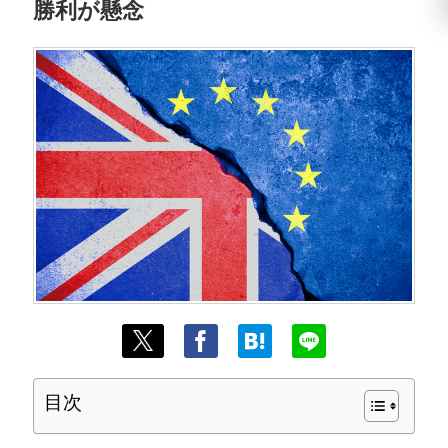
勝利が懸念
目次