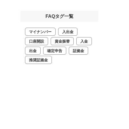
FAQタグ一覧
マイナンバー
入出金
口座開設
資金振替
入金
出金
確定申告
証拠金
推奨証拠金