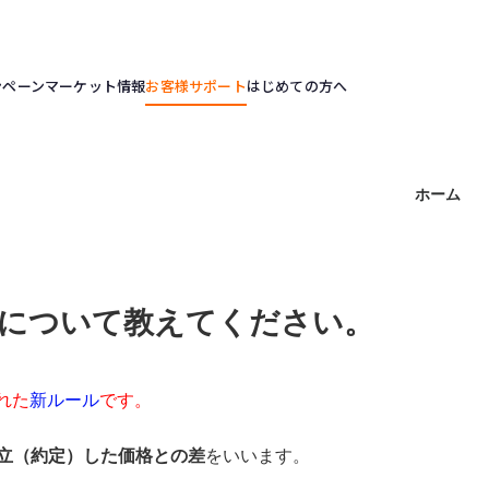
ンペーン
マーケット情報
お客様サポート
はじめての方へ
ホーム
定について教えてください。
れた
新ルール
です。
立（約定）した価格との差
をいいます。