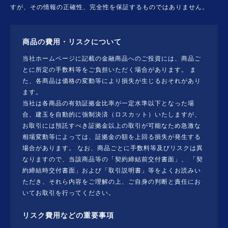
すが、その情報の正確性、完全性を保証するものではありません。
商品の費用・リスクについて
当社ホームページに記載の金融商品へのご投資には、商品ご
とに所定の手数料等をご負担いただく場合があります。 ま
た、各商品は価格の変動等により損失が生じるおそれがあり
ます。
当社は各商品の有効証拠金比率が一定水準以下となった場
合、建玉を自動的に強制決済（ロスカット）いたしますが、
お取引には預託すべき証拠金以上の取引が可能なため急激な
相場変動等によっては、証拠金の額を上回る損失が発生する
場合があります。 なお、商品ごとに手数料等及びリスクは異
なりますので、当該商品等の「契約締結前交付書面」、 「契
約締結時交付書面」および「取引説明書」等をよくお読みい
ただき、それら内容をご理解の上、ご自身の判断と責任にお
いてお取引を行ってください。
リスク費用などの重要事項