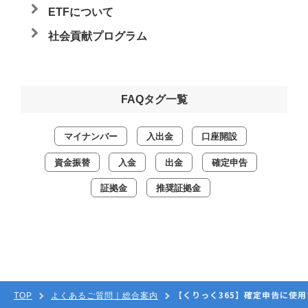
ETFについて
社会貢献プログラム
FAQタグ一覧
マイナンバー
入出金
口座開設
資金振替
入金
出金
確定申告
証拠金
推奨証拠金
【くりっく365】確定申告に使
TOP
よくあるご質問｜総合案内