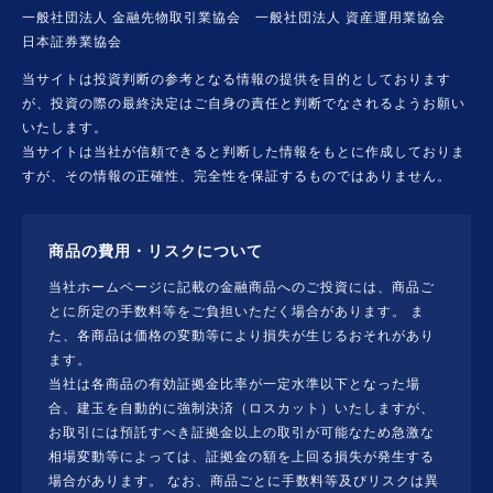
一般社団法人 金融先物取引業協会 一般社団法人 資産運用業協会
日本証券業協会
当サイトは投資判断の参考となる情報の提供を目的としております
が、投資の際の最終決定はご自身の責任と判断でなされるようお願い
いたします。
当サイトは当社が信頼できると判断した情報をもとに作成しておりま
すが、その情報の正確性、完全性を保証するものではありません。
商品の費用・リスクについて
当社ホームページに記載の金融商品へのご投資には、商品ご
とに所定の手数料等をご負担いただく場合があります。 ま
た、各商品は価格の変動等により損失が生じるおそれがあり
ます。
当社は各商品の有効証拠金比率が一定水準以下となった場
合、建玉を自動的に強制決済（ロスカット）いたしますが、
お取引には預託すべき証拠金以上の取引が可能なため急激な
相場変動等によっては、証拠金の額を上回る損失が発生する
場合があります。 なお、商品ごとに手数料等及びリスクは異