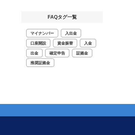
FAQタグ一覧
マイナンバー
入出金
口座開設
資金振替
入金
出金
確定申告
証拠金
推奨証拠金