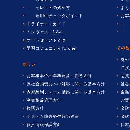
－ セレクトの始め方
よく
－ 運用のチェックポイント
お客
トライオートガイド
－ 
インヴァストNAVI
－ 
オートセレクトとは
その他
学習コミュニティTorche
株や
ポリシー
ご注
お客様本位の業務運営に係る方針
悪質
反社会的勢力への対応に関する基本方針
証券
内部統制システム構築に関する基本方針
金融
利益相反管理方針
ご案
勧誘方針
金融
システム障害発生時の対応
金融
個人情報保護方針
日本