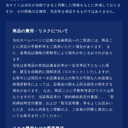
当サイトは当社が信頼できると判断した情報をもとに作成しておりま
すが、その情報の正確性、完全性を保証するものではありません。
商品の費用・リスクについて
当社ホームページに記載の金融商品へのご投資には、商品ご
とに所定の手数料等をご負担いただく場合があります。 ま
た、各商品は価格の変動等により損失が生じるおそれがあり
ます。
当社は各商品の有効証拠金比率が一定水準以下となった場
合、建玉を自動的に強制決済（ロスカット）いたしますが、
お取引には預託すべき証拠金以上の取引が可能なため急激な
相場変動等によっては、証拠金の額を上回る損失が発生する
場合があります。 なお、商品ごとに手数料等及びリスクは異
なりますので、当該商品等の「契約締結前交付書面」、 「契
約締結時交付書面」および「取引説明書」等をよくお読みい
ただき、それら内容をご理解の上、ご自身の判断と責任にお
いてお取引を行ってください。