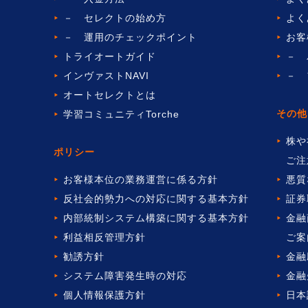
－ セレクトの始め方
よく
－ 運用のチェックポイント
お客
トライオートガイド
－ 
インヴァストNAVI
－ 
オートセレクトとは
その他
学習コミュニティTorche
株や
ポリシー
ご注
お客様本位の業務運営に係る方針
悪質
反社会的勢力への対応に関する基本方針
証券
内部統制システム構築に関する基本方針
金融
利益相反管理方針
ご案
勧誘方針
金融
システム障害発生時の対応
金融
個人情報保護方針
日本