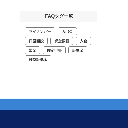
FAQタグ一覧
マイナンバー
入出金
口座開設
資金振替
入金
出金
確定申告
証拠金
推奨証拠金