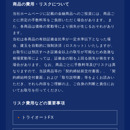
商品の費用・リスクについて
当社ホームページに記載の金融商品へのご投資には、商品ご
とに所定の手数料等をご負担いただく場合があります。 ま
た、各商品は価格の変動等により損失が生じるおそれがあり
ます。
当社は各商品の有効証拠金比率が一定水準以下となった場
合、建玉を自動的に強制決済（ロスカット）いたしますが、
お取引には預託すべき証拠金以上の取引が可能なため急激な
相場変動等によっては、証拠金の額を上回る損失が発生する
場合があります。 なお、商品ごとに手数料等及びリスクは異
なりますので、当該商品等の「契約締結前交付書面」、 「契
約締結時交付書面」および「取引説明書」等をよくお読みい
ただき、それら内容をご理解の上、ご自身の判断と責任にお
いてお取引を行ってください。
リスク費用などの重要事項
トライオートFX