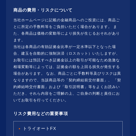
商品の費用・リスクについて
当社ホームページに記載の金融商品へのご投資には、商品ご
とに所定の手数料等をご負担いただく場合があります。 ま
た、各商品は価格の変動等により損失が生じるおそれがあり
ます。
当社は各商品の有効証拠金比率が一定水準以下となった場
合、建玉を自動的に強制決済（ロスカット）いたしますが、
お取引には預託すべき証拠金以上の取引が可能なため急激な
相場変動等によっては、証拠金の額を上回る損失が発生する
場合があります。 なお、商品ごとに手数料等及びリスクは異
なりますので、当該商品等の「契約締結前交付書面」、 「契
約締結時交付書面」および「取引説明書」等をよくお読みい
ただき、それら内容をご理解の上、ご自身の判断と責任にお
いてお取引を行ってください。
リスク費用などの重要事項
トライオートFX