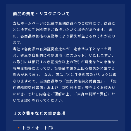
商品の費用・リスクについて
当社ホームページに記載の金融商品へのご投資には、商品ご
とに所定の手数料等をご負担いただく場合があります。 ま
た、各商品は価格の変動等により損失が生じるおそれがあり
ます。
当社は各商品の有効証拠金比率が一定水準以下となった場
合、建玉を自動的に強制決済（ロスカット）いたしますが、
お取引には預託すべき証拠金以上の取引が可能なため急激な
相場変動等によっては、証拠金の額を上回る損失が発生する
場合があります。 なお、商品ごとに手数料等及びリスクは異
なりますので、当該商品等の「契約締結前交付書面」、 「契
約締結時交付書面」および「取引説明書」等をよくお読みい
ただき、それら内容をご理解の上、ご自身の判断と責任にお
いてお取引を行ってください。
リスク費用などの重要事項
トライオートFX