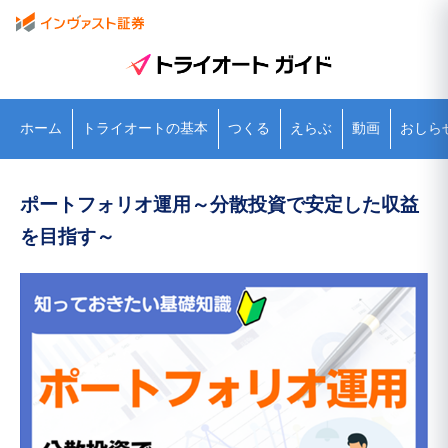
ホーム
トライオートの基本
つくる
えらぶ
動画
おしら
ポートフォリオ運用～分散投資で安定した収益
を目指す～