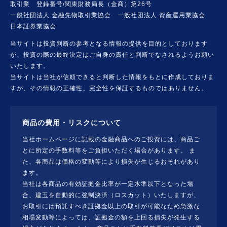
取引業 登録番号/関東財務局長（金商）第26号
一般社団法人 金融先物取引業協会 一般社団法人 資産運用業協会
日本証券業協会
当サイトは投資判断の参考となる情報の提供を目的としております
が、投資の際の最終決定はご自身の責任と判断でなされるようお願い
いたします。
当サイトは当社が信頼できると判断した情報をもとに作成しておりま
すが、その情報の正確性、完全性を保証するものではありません。
商品の費用・リスクについて
当社ホームページに記載の金融商品へのご投資には、商品ご
とに所定の手数料等をご負担いただく場合があります。 ま
た、各商品は価格の変動等により損失が生じるおそれがあり
ます。
当社は各商品の有効証拠金比率が一定水準以下となった場
合、建玉を自動的に強制決済（ロスカット）いたしますが、
お取引には預託すべき証拠金以上の取引が可能なため急激な
相場変動等によっては、証拠金の額を上回る損失が発生する