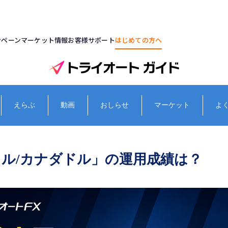
ンペーン
マーケット情報
お客様サポート
はじめての方へ
えらぶ
動画
おしらせ
マーケット
よ
ドル/カナダドル」の運用成績は？