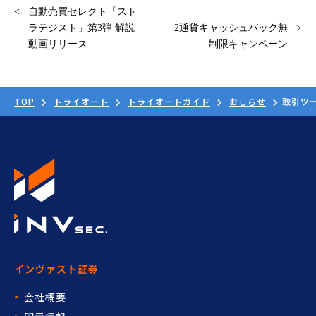
自動売買セレクト「スト
ラテジスト」第3弾 解説
2通貨キャッシュバック無
動画リリース
制限キャンペーン
TOP
トライオート
トライオートガイド
おしらせ
取引ツ
インヴァスト証券
会社概要