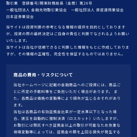
取引業 登録番号/関東財務局長（金商）第26号
一般社団法人 金融先物取引業協会 一般社団法人 資産運用業協会
日本証券業協会
当サイトは投資判断の参考となる情報の提供を目的としております
が、投資の際の最終決定はご自身の責任と判断でなされるようお願い
いたします。
当サイトは当社が信頼できると判断した情報をもとに作成しておりま
すが、その情報の正確性、完全性を保証するものではありません。
商品の費用・リスクについて
当社ホームページに記載の金融商品へのご投資には、商品ご
とに所定の手数料等をご負担いただく場合があります。 ま
た、各商品は価格の変動等により損失が生じるおそれがあり
ます。
当社は各商品の有効証拠金比率が一定水準以下となった場
合、建玉を自動的に強制決済（ロスカット）いたしますが、
お取引には預託すべき証拠金以上の取引が可能なため急激な
相場変動等によっては、証拠金の額を上回る損失が発生する