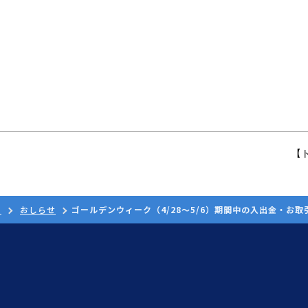
【
ド
おしらせ
ゴールデンウィーク（4/28〜5/6）期間中の入出金・お取