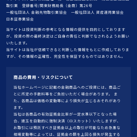
取引業 登録番号/関東財務局長（金商）第26号
一般社団法人 金融先物取引業協会 一般社団法人 資産運用業協会
日本証券業協会
当サイトは投資判断の参考となる情報の提供を目的としております
が、投資の際の最終決定はご自身の責任と判断でなされるようお願い
いたします。
当サイトは当社が信頼できると判断した情報をもとに作成しておりま
すが、その情報の正確性、完全性を保証するものではありません。
商品の費用・リスクについて
当社ホームページに記載の金融商品へのご投資には、商品ご
とに所定の手数料等をご負担いただく場合があります。 ま
た、各商品は価格の変動等により損失が生じるおそれがあり
ます。
当社は各商品の有効証拠金比率が一定水準以下となった場
合、建玉を自動的に強制決済（ロスカット）いたしますが、
お取引には預託すべき証拠金以上の取引が可能なため急激な
相場変動等によっては、証拠金の額を上回る損失が発生する