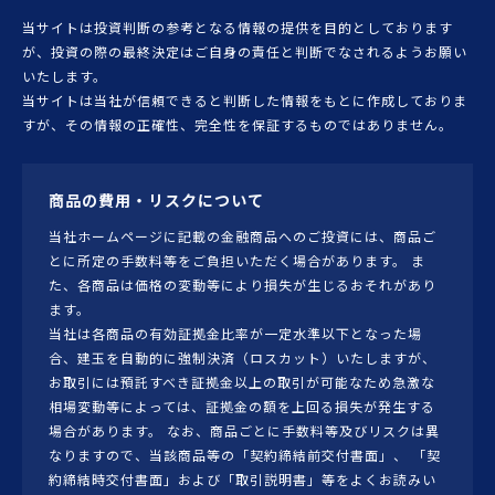
当サイトは投資判断の参考となる情報の提供を目的としております
が、投資の際の最終決定はご自身の責任と判断でなされるようお願い
いたします。
当サイトは当社が信頼できると判断した情報をもとに作成しておりま
すが、その情報の正確性、完全性を保証するものではありません。
商品の費用・リスクについて
当社ホームページに記載の金融商品へのご投資には、商品ご
とに所定の手数料等をご負担いただく場合があります。 ま
た、各商品は価格の変動等により損失が生じるおそれがあり
ます。
当社は各商品の有効証拠金比率が一定水準以下となった場
合、建玉を自動的に強制決済（ロスカット）いたしますが、
お取引には預託すべき証拠金以上の取引が可能なため急激な
相場変動等によっては、証拠金の額を上回る損失が発生する
場合があります。 なお、商品ごとに手数料等及びリスクは異
なりますので、当該商品等の「契約締結前交付書面」、 「契
約締結時交付書面」および「取引説明書」等をよくお読みい