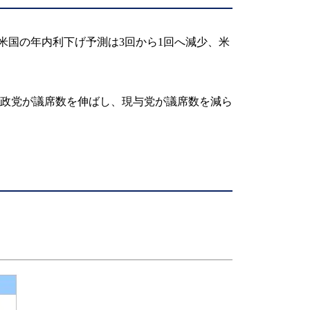
れ、米国の年内利下げ予測は3回から1回へ減少、米
政党が議席数を伸ばし、現与党が議席数を減ら