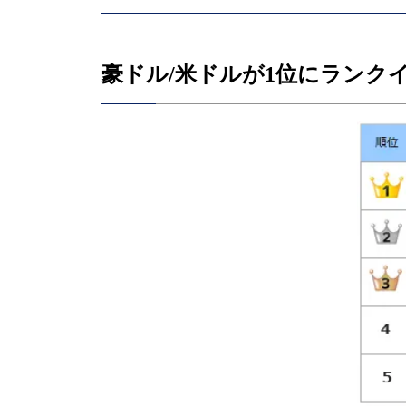
豪ドル/米ドルが1位にランク