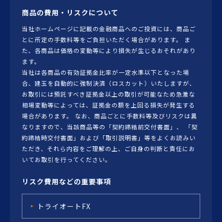
商品の費用・リスクについて
当社ホームページに記載の金融商品へのご投資には、商品ご
とに所定の手数料等をご負担いただく場合があります。 ま
た、各商品は価格の変動等により損失が生じるおそれがあり
ます。
当社は各商品の有効証拠金比率が一定水準以下となった場
合、建玉を自動的に強制決済（ロスカット）いたしますが、
お取引には預託すべき証拠金以上の取引が可能なため急激な
相場変動等によっては、証拠金の額を上回る損失が発生する
場合があります。 なお、商品ごとに手数料等及びリスクは異
なりますので、当該商品等の「契約締結前交付書面」、 「契
約締結時交付書面」および「取引説明書」等をよくお読みい
ただき、それら内容をご理解の上、ご自身の判断と責任にお
いてお取引を行ってください。
リスク費用などの重要事項
トライオートFX