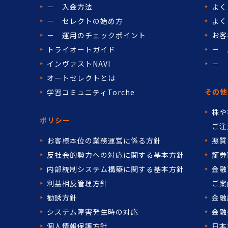
－ 入金方法
よく
－ セレクトの始め方
よく
－ 運用のチェックポイント
お客
トライオートガイド
－ 
インヴァストNAVI
－ 
オートセレクトとは
その他
学習コミュニティTorche
株や
ポリシー
ご注
お客様本位の業務運営に係る方針
悪質
反社会的勢力への対応に関する基本方針
証券
内部統制システム構築に関する基本方針
金融
利益相反管理方針
ご案
勧誘方針
金融
システム障害発生時の対応
金融
個人情報保護方針
日本