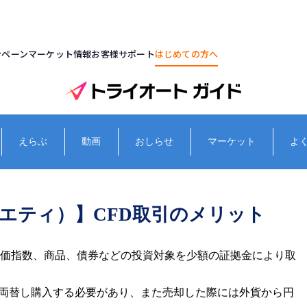
ンペーン
マーケット情報
お客様サポート
はじめての方へ
えらぶ
動画
おしらせ
マーケット
よ
エティ）】CFD取引のメリット
株価指数、商品、債券などの投資対象を少額の証拠金により取
へ両替し購入する必要があり、また売却した際には外貨から円