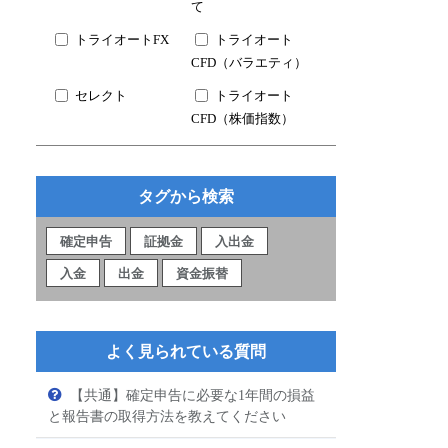
て
トライオートFX
トライオート
CFD（バラエティ）
セレクト
トライオート
CFD（株価指数）
タグから検索
確定申告
証拠金
入出金
入金
出金
資金振替
よく見られている質問
【共通】確定申告に必要な1年間の損益
と報告書の取得方法を教えてください