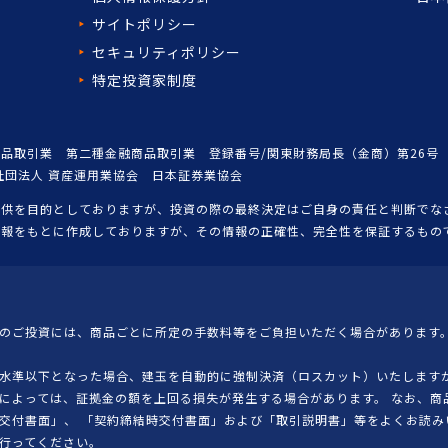
サイトポリシー
セキュリティポリシー
特定投資家制度
品取引業 第二種金融商品取引業 登録番号/関東財務局長（金商）第26号
社団法人 資産運用業協会 日本証券業協会
提供を目的としておりますが、投資の際の最終決定はご自身の責任と判断でな
情報をもとに作成しておりますが、その情報の正確性、完全性を保証するもの
のご投資には、商品ごとに所定の手数料等をご負担いただく場合があります。
水準以下となった場合、建玉を自動的に強制決済（ロスカット）いたしますが
によっては、証拠金の額を上回る損失が発生する場合があります。 なお、商
交付書面」、 「契約締結時交付書面」および「取引説明書」等をよくお読み
行ってください。