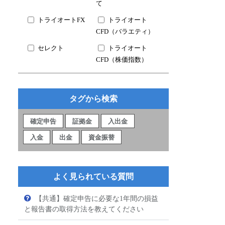
て
トライオートFX
トライオート
CFD（バラエティ）
セレクト
トライオート
CFD（株価指数）
タグから検索
確定申告
証拠金
入出金
入金
出金
資金振替
よく見られている質問
【共通】確定申告に必要な1年間の損益
と報告書の取得方法を教えてください