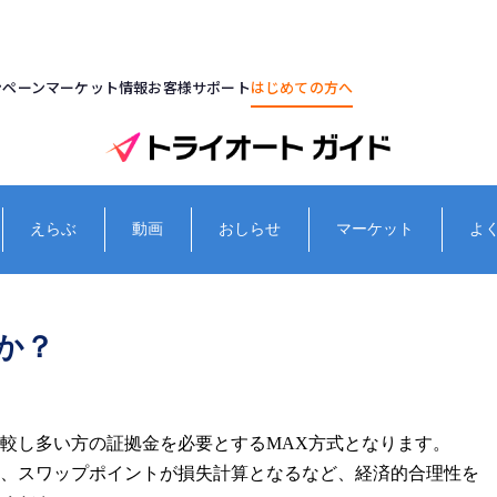
ンペーン
マーケット情報
お客様サポート
はじめての方へ
えらぶ
動画
おしらせ
マーケット
よ
か？
較し多い方の証拠金を必要とするMAX方式となります。
、スワップポイントが損失計算となるなど、経済的合理性を