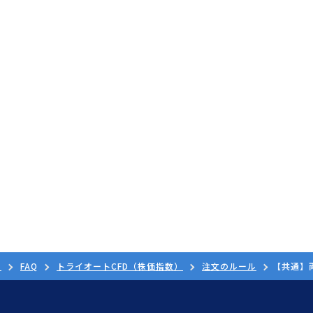
ド
FAQ
トライオートCFD（株価指数）
注文のルール
【共通】