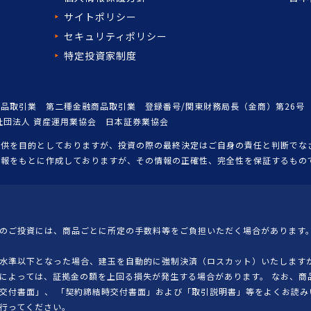
サイトポリシー
セキュリティポリシー
特定投資家制度
品取引業 第二種金融商品取引業 登録番号/関東財務局長（金商）第26号
社団法人 資産運用業協会 日本証券業協会
提供を目的としておりますが、投資の際の最終決定はご自身の責任と判断でな
情報をもとに作成しておりますが、その情報の正確性、完全性を保証するもの
のご投資には、商品ごとに所定の手数料等をご負担いただく場合があります。
水準以下となった場合、建玉を自動的に強制決済（ロスカット）いたしますが
によっては、証拠金の額を上回る損失が発生する場合があります。 なお、商
交付書面」、 「契約締結時交付書面」および「取引説明書」等をよくお読み
行ってください。