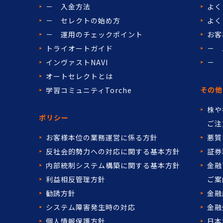
－ 入金方法
よく
－ セレクトの始め方
よく
－ 運用のチェックポイント
お客
トライオートガイド
－ 
インヴァストNAVI
－ 
オートセレクトとは
その他
学習コミュニティTorche
株や
ポリシー
ご注
お客様本位の業務運営に係る方針
悪質
反社会的勢力への対応に関する基本方針
証券
内部統制システム構築に関する基本方針
金融
利益相反管理方針
ご案
勧誘方針
金融
システム障害発生時の対応
金融
個人情報保護方針
日本