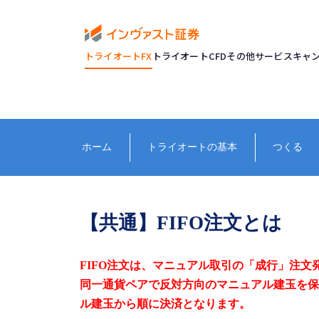
トライオートFX
トライオートCFD
その他サービス
キャ
ホーム
トライオートの基本
つくる
【共通】FIFO注文とは
FIFO
注文は、
マニュアル取引の「成行」注文
同⼀通貨ペアで反対方向のマニュアル建玉を保
ル建玉から順に決済となります。