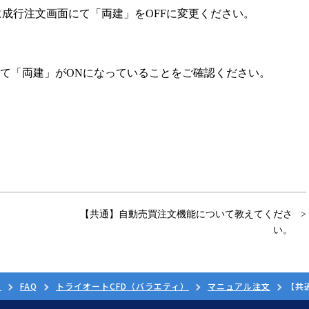
に成行注文画面にて「両建」をOFFに変更ください。
。
て「両建」がONになっていることをご確認ください。
【共通】自動売買注文機能について教えてくださ
い。
ド
FAQ
トライオートCFD（バラエティ）
マニュアル注文
【共