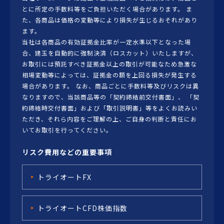
とに所定の手数料等をご負担いただく場合があります。 ま
た、各商品は価格の変動等により損失が生じるおそれがあり
ます。
当社は各商品の有効証拠金比率が一定水準以下となった場
合、建玉を自動的に強制決済（ロスカット）いたしますが、
お取引には預託すべき証拠金以上の取引が可能なため急激な
相場変動等によっては、証拠金の額を上回る損失が発生する
場合があります。 なお、商品ごとに手数料等及びリスクは異
なりますので、当該商品等の「契約締結前交付書面」、 「契
約締結時交付書面」および「取引説明書」等をよくお読みい
ただき、それら内容をご理解の上、ご自身の判断と責任にお
いてお取引を行ってください。
リスク費用などの重要事項
トライオートFX
トライオートCFD株価指数