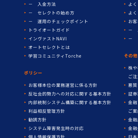
－ 入金方法
よく
－ セレクトの始め方
よく
－ 運用のチェックポイント
お客
トライオートガイド
－ 
インヴァストNAVI
－ 
オートセレクトとは
その他
学習コミュニティTorche
株や
ポリシー
ご注
お客様本位の業務運営に係る方針
悪質
反社会的勢力への対応に関する基本方針
証券
内部統制システム構築に関する基本方針
金融
利益相反管理方針
ご案
勧誘方針
金融
システム障害発生時の対応
金融
個人情報保護方針
日本