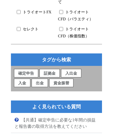
て
トライオートFX
トライオート
CFD（バラエティ）
セレクト
トライオート
CFD（株価指数）
タグから検索
確定申告
証拠金
入出金
入金
出金
資金振替
よく見られている質問
【共通】確定申告に必要な1年間の損益
と報告書の取得方法を教えてください