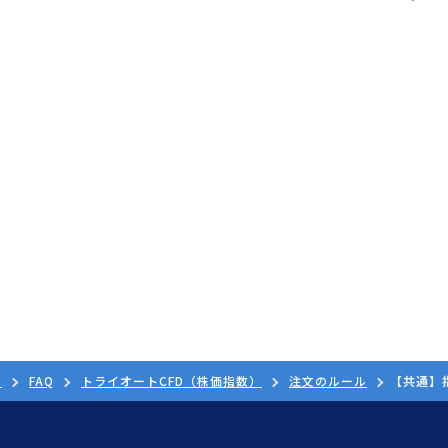
ド
FAQ
トライオートCFD（株価指数）
注文のルール
【共通】