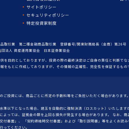
サイトポリシー
セキュリティポリシー
特定投資家制度
品取引業 第二種金融商品取引業 登録番号/関東財務局長（金商）第26号
社団法人 資産運用業協会 日本証券業協会
提供を目的としておりますが、投資の際の最終決定はご自身の責任と判断でな
情報をもとに作成しておりますが、その情報の正確性、完全性を保証するもの
のご投資には、商品ごとに所定の手数料等をご負担いただく場合があります。
水準以下となった場合、建玉を自動的に強制決済（ロスカット）いたしますが
によっては、証拠金の額を上回る損失が発生する場合があります。 なお、商
交付書面」、 「契約締結時交付書面」および「取引説明書」等をよくお読み
行ってください。