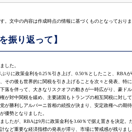
ります。文中の内容は作成時点の情報に基づくものとなっており
場を振り返って】
けました。
ぶりに政策金利を0.25％引き上げ、0.50％としたこと、RBA
げ、その後も世界的に関税を引き上げることを次々と発表、特
下落を伴って、大きなリスクオフの動きが一時広がり、豪ドル円
権が対中関税を緩め、主要諸国もトランプの相互関税に対して
が勝利しアルバーニ首相の続投が決まり、安定政権への期待など
が優勢となりました。
したが、RBAは9月に政策金利を3.60％で据え置きを決定
計など重要な経済指標の発表が滞り、市場に警戒感が残りました