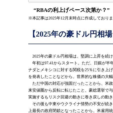
“RBAの利上げペース次第か？”
※本記事は2025年12月末時点に作成してお
【2025年の豪ドル円相
2025年の豪ドル円相場は、堅調に上昇を続
年初は97.41からスタート。ただ、日銀が半年
ナダとメキシコに対する関税を25％に引き上
を発表したことなどから、世界的な株価の大幅
ただ中国の対応が強固だったことから、米政
来安値圏から反転に転じたこと、豪総選挙で与党
実施するもリスク回避の動きに巻き戻しの動き
その後も中東やウクライナ情勢の不安が続きま
上最長の政府閉鎖となったことから、米雇用統