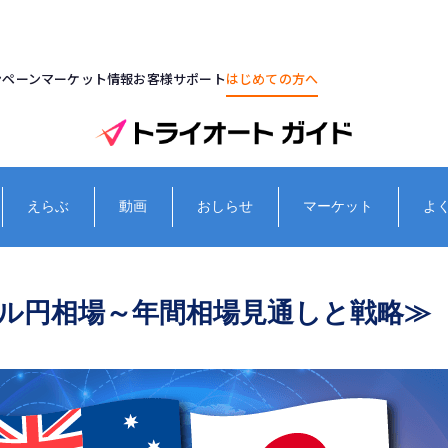
ンペーン
マーケット情報
お客様サポート
はじめての方へ
えらぶ
動画
おしらせ
マーケット
よ
ドル円相場～年間相場見通しと戦略≫