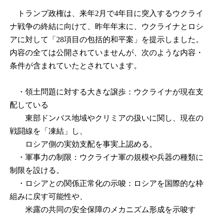
トランプ政権は、来年2月で4年目に突入するウクライ
ナ戦争の終結に向けて、昨年年末に、ウクライナとロシ
アに対して「28項目の包括的和平案」を提示しました。
内容の全ては公開されていませんが、次のような内容・
条件が含まれていたとされています。
・領土問題に対する大きな譲歩：ウクライナが現在支
配している
東部ドンバス地域やクリミアの扱いに関し、現在の
戦闘線を「凍結」し、
ロシア側の実効支配を事実上認める。
・軍事力の制限：ウクライナ軍の規模や兵器の種類に
制限を設ける。
・ロシアとの関係正常化の示唆：ロシアを国際的な枠
組みに戻す可能性や、
米露の共同の安全保障のメカニズム形成を示唆す