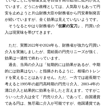
ていることにも物価安定を目指す高市総理に批判が見え
ています。どうにか政権としては、人気取りもあって円
安を止めようと片山財務大臣や財務省から円安牽制発言
が続いていますが、全く効果は見えていないようです。
そうなるとやはり財務省の
「伝家の宝刀」
、円買い介
入は現実味を帯びてきます。
ただ、実際2022年や2024年も、財務省が強力な円買い
介入を実施しましたが、需給面の円売りニーズが強く、
効果は一過性で終わっています。
過去、当局の介入は「短期的には効果があるが、中期
的には効果はない」と指摘されるように、相場のトレン
ドを変えることはありません。ただ、一方では超長期で
考えると1995年の超円高時期の円売り介入、2003-4年の
溝口介入と結果的に効果を示したと言えます。ですがこ
ういった介入は全て「円売り介入」であって、自国通貨
である円は、無尽蔵に介入が可能ですが、他国通貨であ