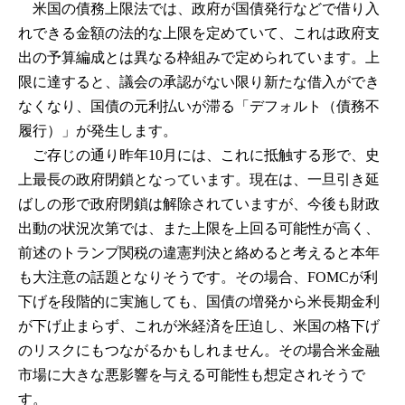
米国の債務上限法では、政府が国債発行などで借り入
れできる金額の法的な上限を定めていて、これは政府支
出の予算編成とは異なる枠組みで定められています。上
限に達すると、議会の承認がない限り新たな借入ができ
なくなり、国債の元利払いが滞る「デフォルト（債務不
履行）」が発生します。
ご存じの通り昨年10月には、これに抵触する形で、史
上最長の政府閉鎖となっています。現在は、一旦引き延
ばしの形で政府閉鎖は解除されていますが、今後も財政
出動の状況次第では、また上限を上回る可能性が高く、
前述のトランプ関税の違憲判決と絡めると考えると本年
も大注意の話題となりそうです。その場合、FOMCが利
下げを段階的に実施しても、国債の増発から米長期金利
が下げ止まらず、これが米経済を圧迫し、米国の格下げ
のリスクにもつながるかもしれません。その場合米金融
市場に大きな悪影響を与える可能性も想定されそうで
す。