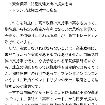
・安全保障・防衛関連支出の拡大志向
・トランプ政権に対する迎合
これらを前提に、高市政権の支持率の高さもあって、
期待感から特定の資産が有利になるとの思惑で株買い、
円売り、国債売りが行われる取引が「高市トレード」と
呼ばれています。
ただ、注意しなければならないことは、高市政権に、
未だこういった実績がある訳ではありません。自民党自
体の支持率は低く、今後予想される衆院解散総選挙で
も、連立の混乱もあって政権維持も確定的ではありませ
ん。期待感先行の取引であって、ファンダメンタルズと
いうより、政治イベントドリブンのテーマ取引として理
解するのが適切です。
一方では国民の間から円安による物価高に不満が高ま
っています。前述の「高市トレード」から円安が拡大し