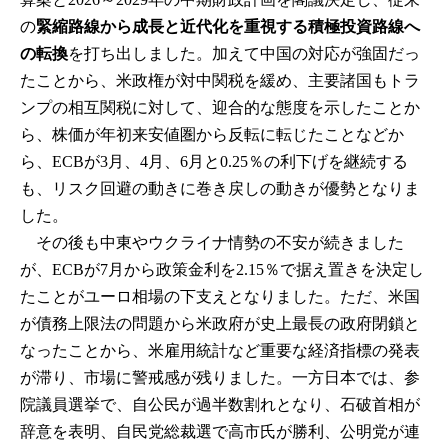
の
緊縮路線から成長と近代化を重視する積極投資路線へ
の転換
を打ち出しました。加えて中国の対応が強固だっ
たことから、米政権が対中関税を緩め、主要諸国もトラ
ンプの相互関税に対して、迎合的な態度を示したことか
ら、株価が年初来安値圏から反転に転じたことなどか
ら、ECBが3月、4月、6月と0.25％の利下げを継続する
も、リスク回避の動きに巻き戻しの動きが優勢となりま
した。
その後も中東やウクライナ情勢の不安が続きました
が、ECBが7月から政策金利を2.15％で据え置きを決定し
たことがユーロ相場の下支えとなりました。ただ、米国
が債務上限法の問題から米政府が史上最長の政府閉鎖と
なったことから、米雇用統計など重要な経済指標の発表
が滞り、市場に警戒感が残りました。一方日本では、参
院議員選挙で、自公民が過半数割れとなり、石破首相が
辞意を表明、自民党総裁選で高市氏が勝利、公明党が連