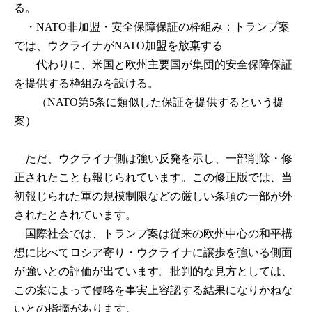
る。
・NATO非加盟・安全保障保証の枠組み：トランプ案
では、ウクライナがNATO加盟を放棄する
代わりに、米国と欧州主要国が集団的安全保障保証
を提供する枠組みを設ける。
（NATO第5条に類似した保証を提供するという提
案）
ただ、ウクライナ側は強い反発を示し、一部削除・修
正されたことも報じられています。この修正版では、当
初報じられた軍の規模制限などの厳しい条項の一部が外
されたとされています。
国際社会では、トランプ案は従来の欧州中心の和平構
想に比べてロシア寄り・ウクライナに譲歩を強いる側面
が強いとの評価が出ています。批判的な見方としては、
この案によって侵略を事実上容認する結果になりかねな
いとの指摘があります。