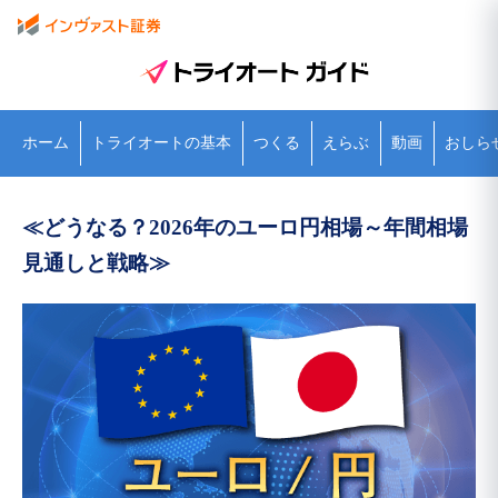
ホーム
トライオートの基本
つくる
えらぶ
動画
おしら
≪どうなる？2026年のユーロ円相場～年間相場
見通しと戦略≫