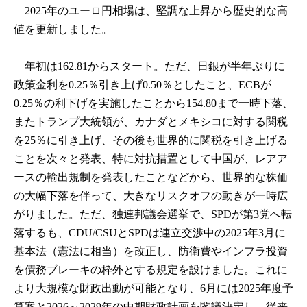
2025年のユーロ円相場は、堅調な上昇から歴史的な高
値を更新しました。
年初は162.81からスタート。ただ、日銀が半年ぶりに
政策金利を0.25％引き上げ0.50％としたこと、ECBが
0.25％の利下げを実施したことから154.80まで一時下落、
またトランプ大統領が、カナダとメキシコに対する関税
を25％に引き上げ、その後も世界的に関税を引き上げる
ことを次々と発表、特に対抗措置として中国が、レアア
ースの輸出規制を発表したことなどから、世界的な株価
の大幅下落を伴って、大きなリスクオフの動きが一時広
がりました。ただ、独連邦議会選挙で、SPDが第3党へ転
落するも、CDU/CSUとSPDは連立交渉中の2025年3月に
基本法（憲法に相当）を改正し、防衛費やインフラ投資
を債務ブレーキの枠外とする規定を設けました。これに
より大規模な財政出動が可能となり、6月には2025年度予
算案と2026～2029年の中期財政計画を閣議決定し、従来