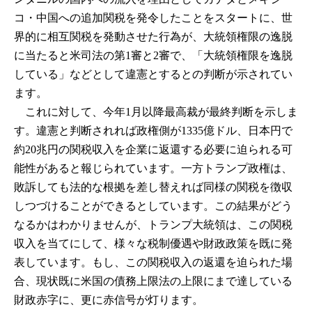
コ・中国への追加関税を発令したことをスタートに、世
界的に相互関税を発動させた行為が、大統領権限の逸脱
に当たると米司法の第1審と2審で、「大統領権限を逸脱
している」などとして違憲とするとの判断が示されてい
ます。
これに対して、今年1月以降最高裁が最終判断を示しま
す。違憲と判断されれば政権側が1335億ドル、日本円で
約20兆円の関税収入を企業に返還する必要に迫られる可
能性があると報じられています。一方トランプ政権は、
敗訴しても法的な根拠を差し替えれば同様の関税を徴収
しつづけることができるとしています。この結果がどう
なるかはわかりませんが、トランプ大統領は、この関税
収入を当てにして、様々な税制優遇や財政政策を既に発
表しています。もし、この関税収入の返還を迫られた場
合、現状既に米国の債務上限法の上限にまで達している
財政赤字に、更に赤信号が灯ります。