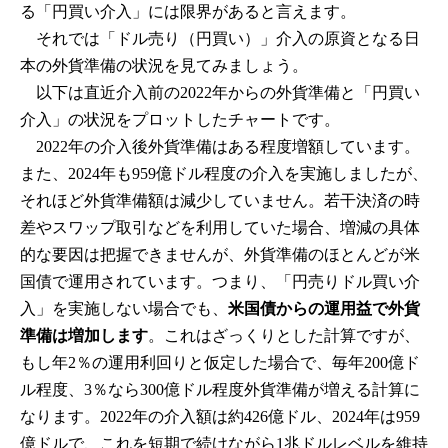
る「円買い介入」には限界があると言えます。
それでは「ドル売り（円買い）」介入の原資となる日
本の外貨準備の状況を見てみましょう。
以下は直近介入前の2022年からの外貨準備と「円買い
介入」の状況をプロットしたチャートです。
2022年の介入後外貨準備はある程度増額しています。
また、2024年も959億ドル程度の介入を実施しましたが、
それほど外貨準備額は減少していません。若干決済の時
差やスワップ取引などを利用していた場合、増減の具体
的な要因は把握できませんが、外貨準備のほとんどが米
国債で運用されています。つまり、「円売りドル買い介
入」を実施しない場合でも、
米国債からの運用益で外貨
準備は増加します
。これはざっくりとした計算ですが、
もし年2％の運用利回りと仮定した場合で、毎年200億ド
ル程度、3％なら300億ドル程度外貨準備が増える計算に
なります。2022年の介入額は約426億ドル、2024年は959
億ドルで、これを短期で続けながら1兆ドルレベルを維持