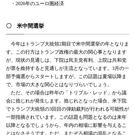
・2026年のユーロ圏経済
〇 米中間選挙
今年はトランプ大統領2期目で米中間選挙の年となりま
す。この行方はトランプ政権の最大の関心事となります
が、現状の見通しは、下院は民主党有利、上院は共和党
が票を維持すると見通しが主流となっています。3月の一
部予備選からスタートしますが、この話題は夏場以降ま
で、市場の大きな関心とはなりづらいでしょう。
ただ、その場合は昨年の「トリプル・レッド」から議
会に捻じれが発生します。捻じれとなった場合、米下院
でトランプ大統領の3回目の弾劾裁判が行われる可能性が
一部指摘されています。この話題も問題となるのは来年
以降となるでしょうから、年内の相場に影響を与えるこ
とはなさそうです。ただ、またぞろ相場の混乱となるこ