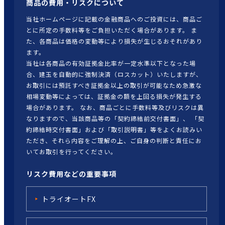
商品の費用・リスクについて
当社ホームページに記載の金融商品へのご投資には、商品ご
とに所定の手数料等をご負担いただく場合があります。 ま
た、各商品は価格の変動等により損失が生じるおそれがあり
ます。
当社は各商品の有効証拠金比率が一定水準以下となった場
合、建玉を自動的に強制決済（ロスカット）いたしますが、
お取引には預託すべき証拠金以上の取引が可能なため急激な
相場変動等によっては、証拠金の額を上回る損失が発生する
場合があります。 なお、商品ごとに手数料等及びリスクは異
なりますので、当該商品等の「契約締結前交付書面」、 「契
約締結時交付書面」および「取引説明書」等をよくお読みい
ただき、それら内容をご理解の上、ご自身の判断と責任にお
いてお取引を行ってください。
リスク費用などの重要事項
トライオートFX