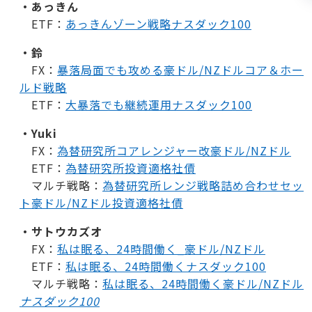
・あっきん
ETF：
あっきんゾーン戦略ナスダック100
・鈴
FX：
暴落局面でも攻める豪ドル/NZドルコア＆ホー
ルド戦略
ETF：
大暴落でも継続運用ナスダック100
・Yuki
FX：
為替研究所コアレンジャー改豪ドル/NZドル
ETF：
為替研究所投資適格社債
マルチ戦略：
為替研究所レンジ戦略詰め合わせセッ
ト豪ドル/NZドル投資適格社債
・サトウカズオ
FX：
私は眠る、24時間働く_豪ドル/NZドル
ETF：
私は眠る、24時間働くナスダック100
マルチ戦略：
私は眠る、24時間働く豪ドル/NZドル
ナスダック100