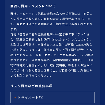
商品の費用・リスクについて
当社ホームページに記載の金融商品へのご投資には、商品ご
とに所定の手数料等をご負担いただく場合があります。 ま
た、各商品は価格の変動等により損失が生じるおそれがあり
ます。
当社は各商品の有効証拠金比率が一定水準以下となった場
合、建玉を自動的に強制決済（ロスカット）いたしますが、
お取引には預託すべき証拠金以上の取引が可能なため急激な
相場変動等によっては、証拠金の額を上回る損失が発生する
場合があります。 なお、商品ごとに手数料等及びリスクは異
なりますので、当該商品等の「契約締結前交付書面」、 「契
約締結時交付書面」および「取引説明書」等をよくお読みい
ただき、それら内容をご理解の上、ご自身の判断と責任にお
いてお取引を行ってください。
リスク費用などの重要事項
トライオートFX